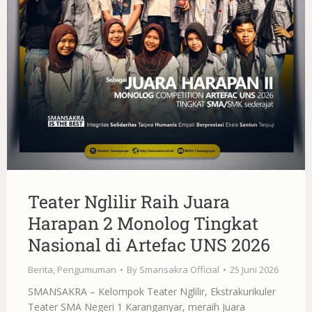
Teater Nglilir Raih Juara
Harapan 2 Monolog Tingkat
Nasional di Artefac UNS 2026
Berita
,
Pengumuman
By
Smansakra Official
25 Juni 2026
SMANSAKRA – Kelompok Teater Nglilir, Ekstrakurikuler
Teater SMA Negeri 1 Karanganyar, meraih Juara