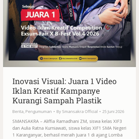
Inovasi Visual: Juara 1 Video
Iklan Kreatif Kampanye
Kurangi Sampah Plastik
Berita
,
Pengumuman
By
Smansakra Official
25 Juni 2026
SMANSAKRA – Aliffia Ramadhani ZM, siswa kelas XIF3
dan Aulia Ratna Kurniawati, siswa kelas XIF1 SMA Negeri
1 Karanganyar, berhasil meraih Juara 1 di ajang Lomba