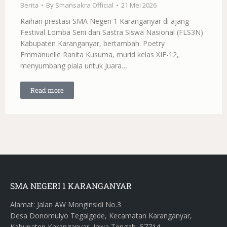
Berita
By
Smansakra Official
21 Mei 2026
Raihan prestasi SMA Negeri 1 Karanganyar di ajang
Festival Lomba Seni dan Sastra Siswa Nasional (FLS3N)
Kabupaten Karanganyar, bertambah. Poetry
Emmanuelle Ranita Kusuma, murid kelas XIF-12,
menyumbang piala untuk Juara…
Read more
SMA NEGERI 1 KARANGANYAR
Alamat: Jalan AW Monginsidi No.3
Desa Donomulyo Tegalgede, Kecamatan Karanganyar,
Kabupaten Karanganyar, Jawa Tengah, 57714