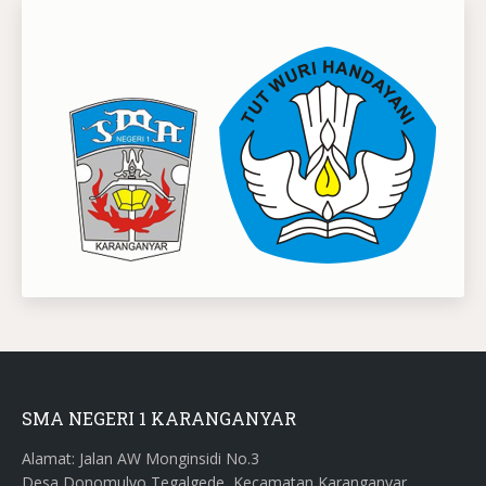
SMA NEGERI 1 KARANGANYAR
Alamat: Jalan AW Monginsidi No.3
Desa Donomulyo Tegalgede, Kecamatan Karanganyar,