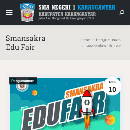
Sear
Smansakra
You are here:
Home
Pengumuman
Edu Fair
Smansakra Edu Fair
Pengumuman
DES
10