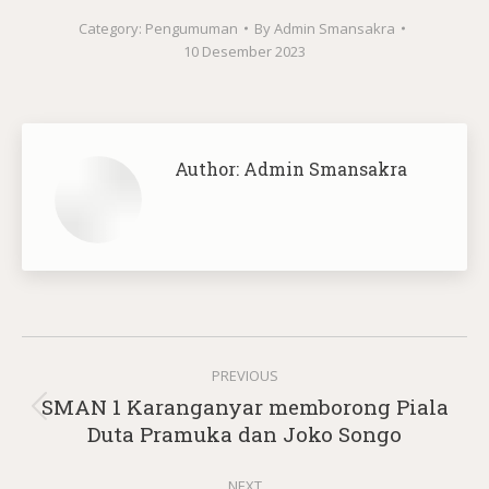
Category:
Pengumuman
By
Admin Smansakra
10 Desember 2023
Author:
Admin Smansakra
Post
PREVIOUS
navigation
SMAN 1 Karanganyar memborong Piala
Previous
Duta Pramuka dan Joko Songo
post:
NEXT