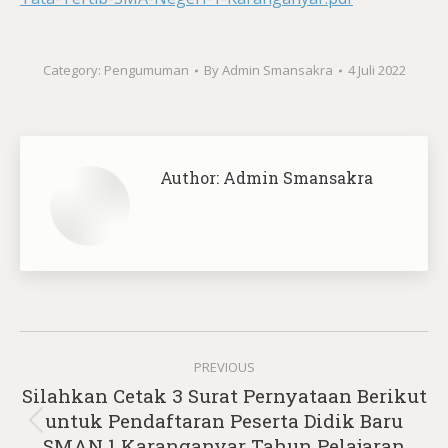
Category:
Pengumuman
By
Admin Smansakra
4 Juli 2022
Author:
Admin Smansakra
Post
PREVIOUS
navigation
Silahkan Cetak 3 Surat Pernyataan Berikut
untuk Pendaftaran Peserta Didik Baru
Previous
SMAN 1 Karanganyar Tahun Pelajaran