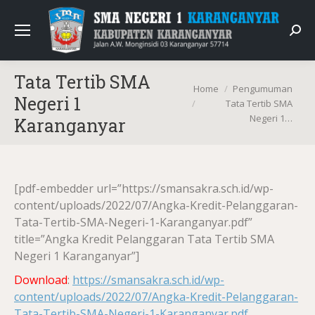
Sear
Tata Tertib SMA
You are here:
Home
Pengumuman
Negeri 1
Tata Tertib SMA
Negeri 1…
Karanganyar
[pdf-embedder url=”https://smansakra.sch.id/wp-
content/uploads/2022/07/Angka-Kredit-Pelanggaran-
Tata-Tertib-SMA-Negeri-1-Karanganyar.pdf”
title=”Angka Kredit Pelanggaran Tata Tertib SMA
Negeri 1 Karanganyar”]
Download
:
https://smansakra.sch.id/wp-
content/uploads/2022/07/Angka-Kredit-Pelanggaran-
Tata-Tertib-SMA-Negeri-1-Karanganyar.pdf