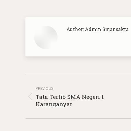
Author:
Admin Smansakra
Post
navigation
PREVIOUS
Tata Tertib SMA Negeri 1
Previous
Karanganyar
post: