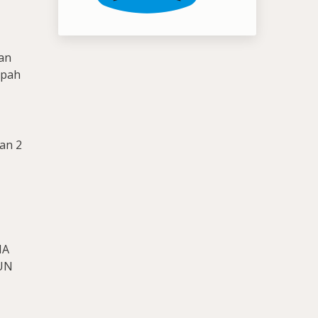
lan
mpah
pan 2
MA
UN