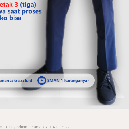
man
By
Admin Smansakra
4 Juli 2022