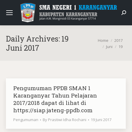
Sear
Daily Archives:
19
You are here:
Home
2017
Juni 2017
Juni
19
Pengumuman PPDB SMAN 1
Karanganyar Tahun Pelajaran
2017/2018 dapat di lihat di
https://siap.jateng-ppdb.com
Pengumuman
By
Prastiwi Idha Rochani
19 Juni 2017