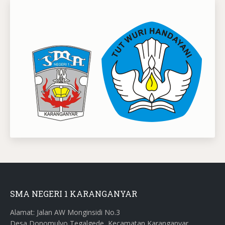
SMA NEGERI 1 KARANGANYAR
Alamat: Jalan AW Monginsidi No.3
Desa Donomulyo Tegalgede, Kecamatan Karanganyar,