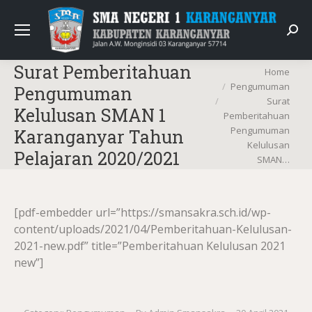
Sear
Surat Pemberitahuan
You are here:
Home
Pengumuman
Pengumuman
Surat
Kelulusan SMAN 1
Pemberitahuan
Pengumuman
Karanganyar Tahun
Kelulusan
Pelajaran 2020/2021
SMAN…
[pdf-embedder url=”https://smansakra.sch.id/wp-
content/uploads/2021/04/Pemberitahuan-Kelulusan-
2021-new.pdf” title=”Pemberitahuan Kelulusan 2021
new”]