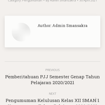
Category:
Pengumuman
By
Admin Smansakra
30 April 2021
Author:
Admin Smansakra
Post
PREVIOUS
navigation
Pemberitahuan PJJ Semester Genap Tahun
Previous
Pelajaran 2020/2021
post:
NEXT
Pengumuman Kelulusan Kelas XII SMAN 1
Next