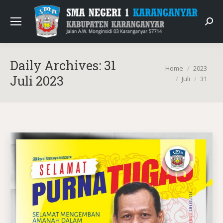
Sear
Daily Archives:
31
You are here:
Home
2023
Juli 2023
Juli
31