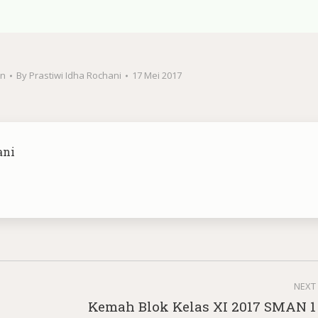
n
By
Prastiwi Idha Rochani
17 Mei 2017
ani
NEXT
Kemah Blok Kelas XI 2017 SMAN 1
Next