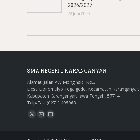
2026/2027
22 Juni 2026
SMA NEGERI 1 KARANGANYAR
Alamat: Jalan AW Monginsidi No.3
Desa Donomulyo Tegalgede, Kecamatan Karanganyar,
Kabupaten Karanganyar, Jawa Tengah, 57714
Telp/Fax: (0271) 495068
Find us on:
X
Mail
Website
page
page
page
opens
opens
opens