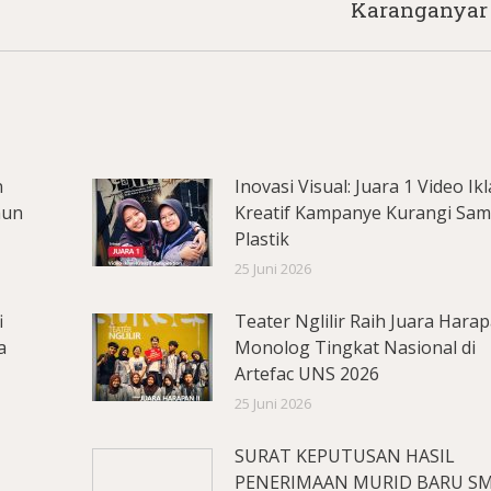
Karanganyar
post:
n
Inovasi Visual: Juara 1 Video Ik
hun
Kreatif Kampanye Kurangi Sa
Plastik
25 Juni 2026
i
Teater Nglilir Raih Juara Hara
a
Monolog Tingkat Nasional di
Artefac UNS 2026
25 Juni 2026
SURAT KEPUTUSAN HASIL
PENERIMAAN MURID BARU S