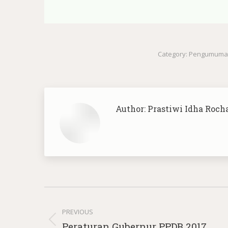
Category:
Pengumuma
Author:
Prastiwi Idha Roch
Post
navigation
PREVIOUS
Previous
Peraturan Gubernur PPDB 2017