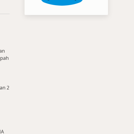
lan
mpah
pan 2
MA