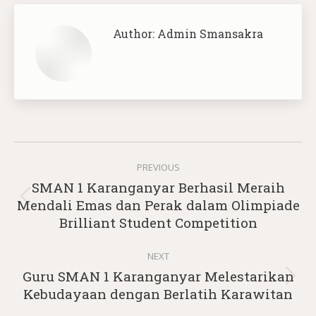
Author:
Admin Smansakra
Post
PREVIOUS
navigation
SMAN 1 Karanganyar Berhasil Meraih
Previous
Mendali Emas dan Perak dalam Olimpiade
post:
Brilliant Student Competition
NEXT
Guru SMAN 1 Karanganyar Melestarikan
Next
Kebudayaan dengan Berlatih Karawitan
post: