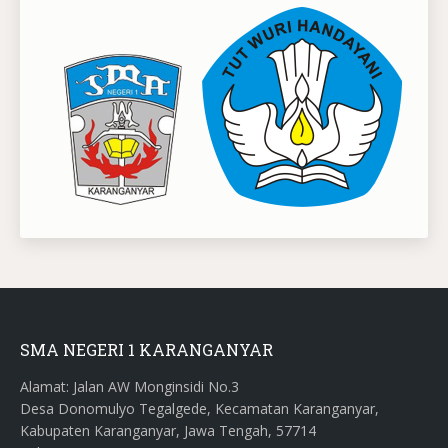
SMA NEGERI 1 KARANGANYAR
Alamat: Jalan AW Monginsidi No.3
Desa Donomulyo Tegalgede, Kecamatan Karanganyar,
Kabupaten Karanganyar, Jawa Tengah, 57714