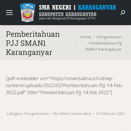
Sear
Pemberitahuan
You are here:
Home
Pengumuman
PJJ SMAN1
Pemberitahuan PJJ
SMAN1 Karanganyar
Karanganyar
[pdf-embedder url=”https://smansakra.sch.id/wp-
content/uploads/2022/02/Pemberitahuan-PJJ-14-Feb-
2022.pdf” title=”Pemberitahuan PJJ 14 Feb 2022″]
Category:
Pengumuman
By
Admin Smansakra
15 Februari 2022