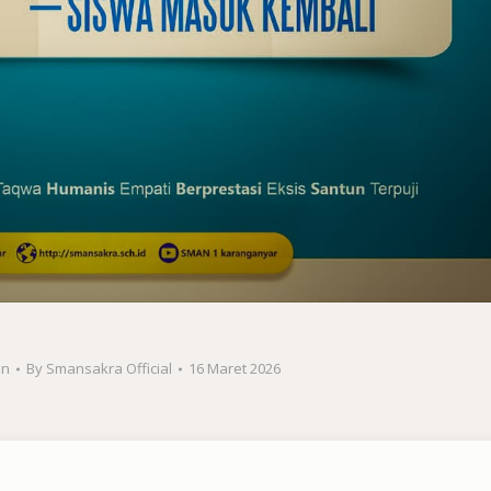
an
By
Smansakra Official
16 Maret 2026