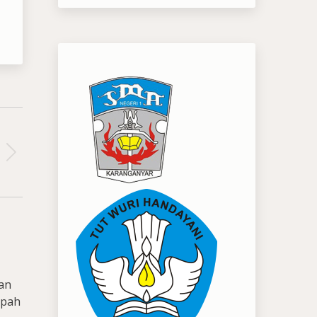
lan
mpah