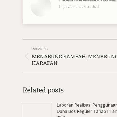
https://smansakra.sch.id
Post
PREVIOUS
navigation
MENABUNG SAMPAH, MENABUN
Previous
HARAPAN
post:
Related posts
Laporan Realisasi Penggunaa
Dana Bos Reguler Tahap I Ta