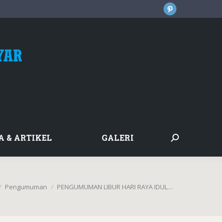
Pinterest
page
opens
in
new
window
A & ARTIKEL
GALERI
Search:
 here:
Pengumuman
PENGUMUMAN LIBUR HARI RAYA IDUL…