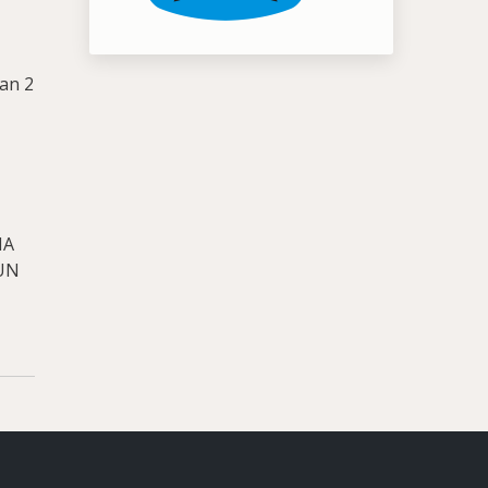
pan 2
MA
UN