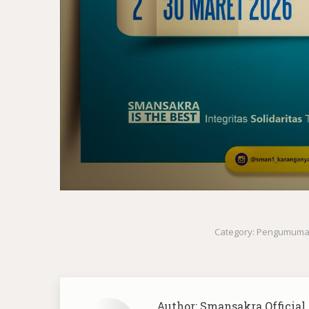
Category:
Pengumum
Author:
Smansakra Official