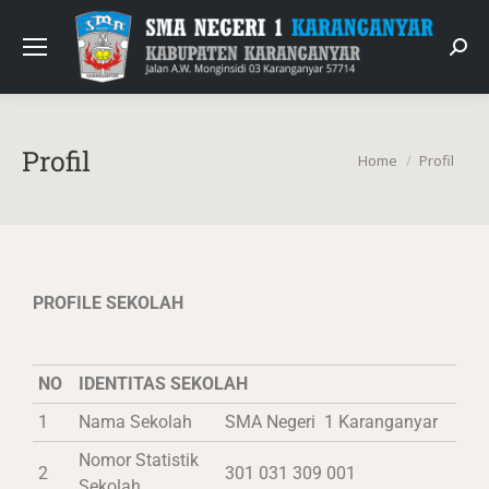
Profil
You are here:
Home
Profil
PROFILE SEKOLAH
NO
IDENTITAS SEKOLAH
1
Nama Sekolah
SMA Negeri 1 Karanganyar
Nomor Statistik
2
301 031 309 001
Sekolah