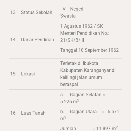
V Negeri
13
Status Sekolah
Swasta
1 Agustus 1962 / SK
Menteri Pendidikan No.:
14
Dasar Pendirian
21/SK/B/III
Tanggal 10 September 1962
Terletak di Ibukota
Kabupaten Karanganyar di
15
Lokasi
kelilingi jalan umum
beraspal
a. Bagian Selatan =
2
5.226 m
b. Bagian Utara = 6.671
16
Luas Tanah
2
m
2
Jumlah = 11.897 m