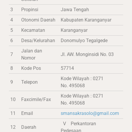
3
Propinsi
Jawa Tengah
4
Otonomi Daerah
Kabupaten Karanganyar
5
Kecamatan
Karanganyar
6
Desa/Kelurahan
Donomulyo Tegalgede
Jalan dan
7
Jl. AW. Monginsidi No. 03
Nomor
8
Kode Pos
57714
Kode Wilayah : 0271
9
Telepon
No. 495068
Kode Wilayah : 0271
10
Faxcimile/Fax
No. 495068
11
Email
smansakrasolo@gmail.com
V Perkantoran
12
Daerah
Pedesaan