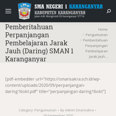
Sear
Pemberitahuan
You are here:
Home
Perpanjangan
Pengumuman
Pemberitahuan
Pembelajaran Jarak
Perpanjangan
Jauh (Daring) SMAN 1
Pembelajaran
Jarak Jauh…
Karanganyar
[pdf-embedder url=”https://smansakra.sch.id/wp-
content/uploads/2020/09/perpanjangan-
daring16okt.pdf” title=”perpanjangan daring16okt”]
Category:
Pengumuman
By
Admin Smansakra
29 September 2020