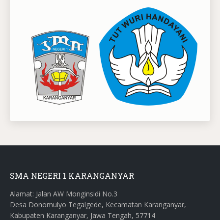
SMA NEGERI 1 KARANGANYAR
Alamat: Jalan AW Monginsidi No.3
Desa Donomulyo Tegalgede, Kecamatan Karanganyar,
Kabupaten Karanganyar, Jawa Tengah, 57714