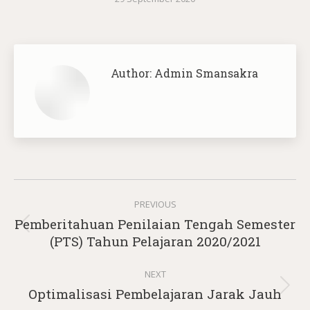
Author:
Admin Smansakra
Post
PREVIOUS
navigation
Pemberitahuan Penilaian Tengah Semester
Previous
(PTS) Tahun Pelajaran 2020/2021
post:
NEXT
Next
Optimalisasi Pembelajaran Jarak Jauh
post: