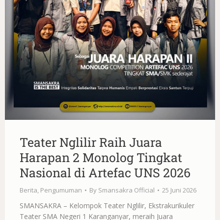
Teater Nglilir Raih Juara
Harapan 2 Monolog Tingkat
Nasional di Artefac UNS 2026
Berita
,
Pengumuman
By
Smansakra Official
25 Juni 2026
SMANSAKRA – Kelompok Teater Nglilir, Ekstrakurikuler
Teater SMA Negeri 1 Karanganyar, meraih Juara