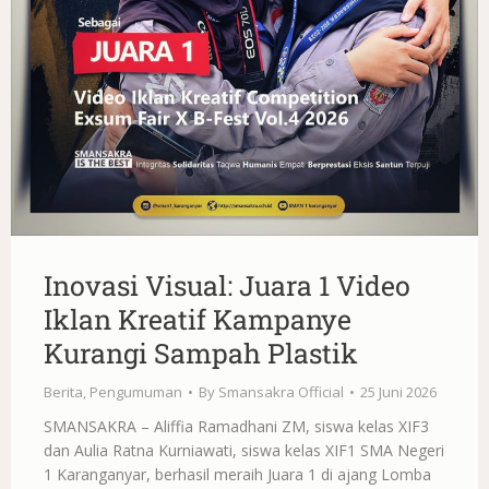
Inovasi Visual: Juara 1 Video
Iklan Kreatif Kampanye
Kurangi Sampah Plastik
Berita
,
Pengumuman
By
Smansakra Official
25 Juni 2026
SMANSAKRA – Aliffia Ramadhani ZM, siswa kelas XIF3
dan Aulia Ratna Kurniawati, siswa kelas XIF1 SMA Negeri
1 Karanganyar, berhasil meraih Juara 1 di ajang Lomba