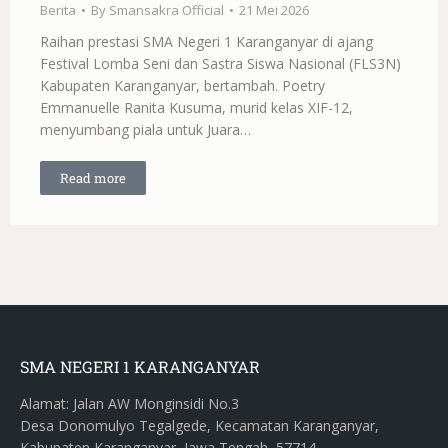
Berita
By
Smansakra Official
21 Mei 2026
Raihan prestasi SMA Negeri 1 Karanganyar di ajang
Festival Lomba Seni dan Sastra Siswa Nasional (FLS3N)
Kabupaten Karanganyar, bertambah. Poetry
Emmanuelle Ranita Kusuma, murid kelas XIF-12,
menyumbang piala untuk Juara…
Read more
SMA NEGERI 1 KARANGANYAR
Alamat: Jalan AW Monginsidi No.3
Desa Donomulyo Tegalgede, Kecamatan Karanganyar,
Kabupaten Karanganyar, Jawa Tengah, 57714