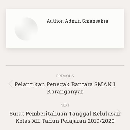
Author:
Admin Smansakra
Post
PREVIOUS
navigation
Pelantikan Penegak Bantara SMAN 1
Previous
Karanganyar
post:
NEXT
Surat Pemberitahuan Tanggal Kelulusan
Next
Kelas XII Tahun Pelajaran 2019/2020
post: