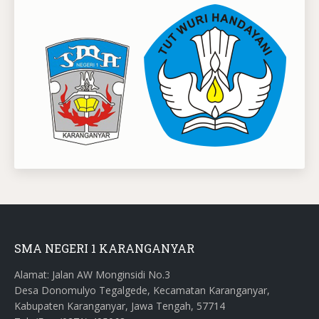
SMA NEGERI 1 KARANGANYAR
Alamat: Jalan AW Monginsidi No.3
Desa Donomulyo Tegalgede, Kecamatan Karanganyar,
Kabupaten Karanganyar, Jawa Tengah, 57714