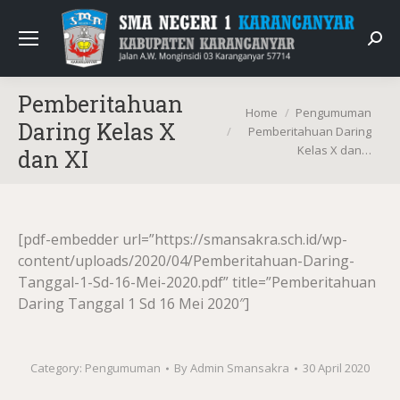
Sear
Pemberitahuan
You are here:
Home
Pengumuman
Daring Kelas X
Pemberitahuan Daring
Kelas X dan…
dan XI
[pdf-embedder url=”https://smansakra.sch.id/wp-
content/uploads/2020/04/Pemberitahuan-Daring-
Tanggal-1-Sd-16-Mei-2020.pdf” title=”Pemberitahuan
Daring Tanggal 1 Sd 16 Mei 2020″]
Category:
Pengumuman
By
Admin Smansakra
30 April 2020