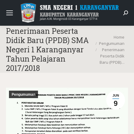
Sear
Penerimaan Peserta
You are here:
Home
Didik Baru (PPDB) SMA
Pengumuman
Negeri 1 Karanganyar
Penerimaan
Peserta Didik
Tahun Pelajaran
Baru (PPDB)…
2017/2018
Pengumuman
JUN
9