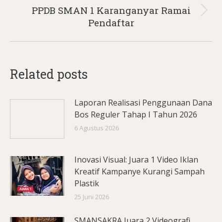
PPDB SMAN 1 Karanganyar Ramai
Next
Pendaftar
post:
Related posts
Laporan Realisasi Penggunaan Dana
Bos Reguler Tahap I Tahun 2026
6 Agustus 2026
Inovasi Visual: Juara 1 Video Iklan
Kreatif Kampanye Kurangi Sampah
Plastik
25 Juni 2026
SMANSAKRA Juara 2 Videografi