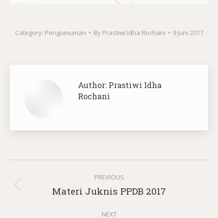
Category:
Pengumuman
By
Prastiwi Idha Rochani
9 Juni 2017
Author:
Prastiwi Idha
Rochani
Post
PREVIOUS
navigation
Previous
Materi Juknis PPDB 2017
post:
NEXT