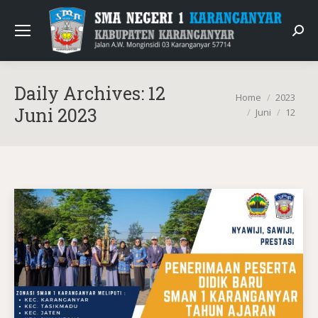
Sear
Daily Archives:
12
You are here:
Home
2023
Juni 2023
Juni
12