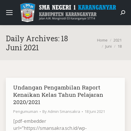
Sear
Daily Archives:
18
You are here:
Home
2021
Juni 2021
Juni
18
Undangan Pengambilan Raport
Kenaikan Kelas Tahun Pelajaran
2020/2021
Pengumuman
By
Admin Smansakra
18 Juni 2021
[pdf-embedder
url=”https://smansakra.sch.id/wp-