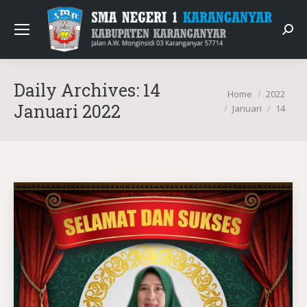
Sear
Daily Archives:
14
You are here:
Home
2022
Januari 2022
Januari
14