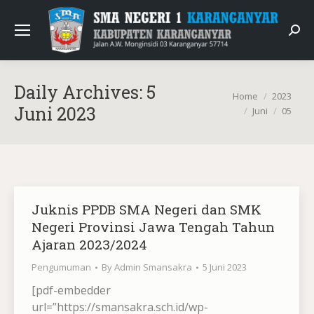
Sear
Daily Archives:
5
You are here:
Home
2023
Juni 2023
Juni
05
Juknis PPDB SMA Negeri dan SMK
Negeri Provinsi Jawa Tengah Tahun
Ajaran 2023/2024
Pengumuman
By
Admin Smansakra
5 Juni 2023
[pdf-embedder
url=”https://smansakra.sch.id/wp-