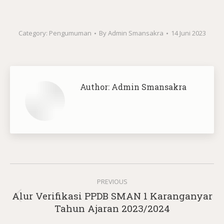
Category:
Pengumuman
By
Admin Smansakra
14 Juni 2023
Author:
Admin Smansakra
Post
PREVIOUS
navigation
Alur Verifikasi PPDB SMAN 1 Karanganyar
Previous
Tahun Ajaran 2023/2024
post: