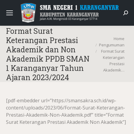
Sear
Format Surat
You are here:
Keterangan Prestasi
Home
Pengumuman
Akademik dan Non
Format Surat
Akademik PPDB SMAN
Keterangan
Prestasi
1 Karanganyar Tahun
Akademik…
Ajaran 2023/2024
[pdf-embedder url=”https://smansakra.sch.id/wp-
content/uploads/2023/06/Format-Surat-Keterangan-
Prestasi-Akademik-Non-Akademik.pdf” title=”Format
Surat Keterangan Prestasi Akademik Non Akademik”]