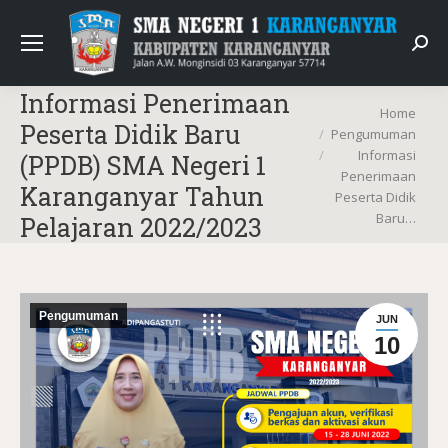
Sear
Informasi Penerimaan
You are here:
Home
Peserta Didik Baru
Pengumuman
Informasi
(PPDB) SMA Negeri 1
Penerimaan
Karanganyar Tahun
Peserta Didik
Baru…
Pelajaran 2022/2023
Pengumuman
JUN
10