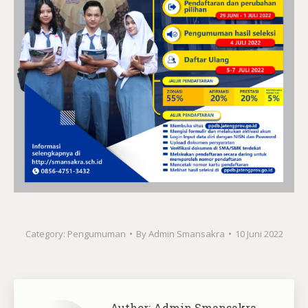
Category:
Pengumuman
By
Admin Smansakra
10 Juni 2022
Author:
Admin Smansakra