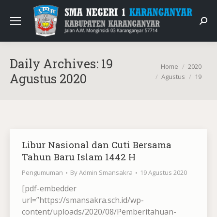
Sear
Daily Archives:
19
You are here:
Home
2020
Agustus 2020
Agustus
19
Libur Nasional dan Cuti Bersama
Tahun Baru Islam 1442 H
Pengumuman
By
Admin Smansakra
19 Agustus 2020
[pdf-embedder
url=”https://smansakra.sch.id/wp-
content/uploads/2020/08/Pemberitahuan-