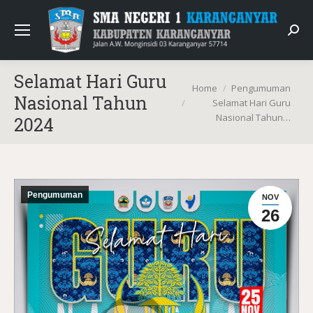
Sear
Selamat Hari Guru
You are here:
Home
Pengumuman
Nasional Tahun
Selamat Hari Guru
Nasional Tahun…
2024
Pengumuman
NOV
26