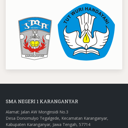
SMA NEGERI 1 KARANGANYAR
Alamat: Jalan AW Monginsidi No.3
Desa Donomulyo Tegalgede, Kecamatan Karanganyar,
Kabupaten Karanganyar, Jawa Tengah, 57714