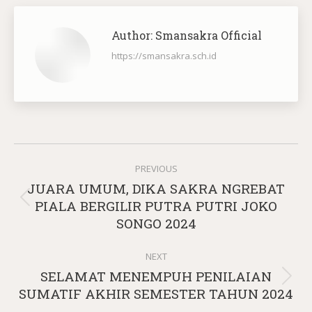
Author:
Smansakra Official
https://smansakra.sch.id
Post
PREVIOUS
navigation
JUARA UMUM, DIKA SAKRA NGREBAT
Previous
PIALA BERGILIR PUTRA PUTRI JOKO
post:
SONGO 2024
NEXT
SELAMAT MENEMPUH PENILAIAN
Next
SUMATIF AKHIR SEMESTER TAHUN 2024
post: