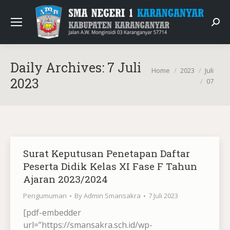
Sear
Daily Archives:
7 Juli
You are here:
Home
2023
Juli
2023
07
Surat Keputusan Penetapan Daftar
Peserta Didik Kelas XI Fase F Tahun
Ajaran 2023/2024
Pengumuman
By
Admin Smansakra
7 Juli 2023
[pdf-embedder
url=”https://smansakra.sch.id/wp-