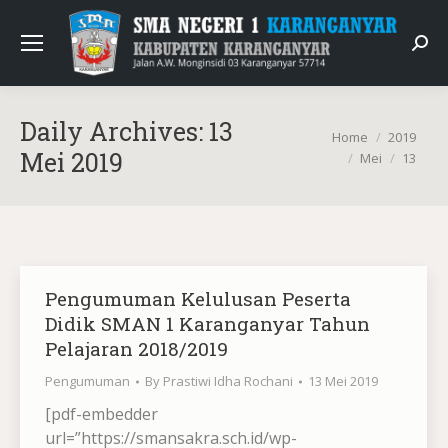
Sear
Daily Archives:
13
You are here:
Home
2019
Mei 2019
Mei
13
Pengumuman Kelulusan Peserta
Didik SMAN 1 Karanganyar Tahun
Pelajaran 2018/2019
Pengumuman
By
Prastiwi Idha Rochani
13 Mei 2019
[pdf-embedder
url=”https://smansakra.sch.id/wp-