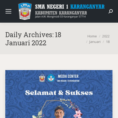
Sear
Daily Archives:
18
You are here:
Home
2022
Januari 2022
Januari
18