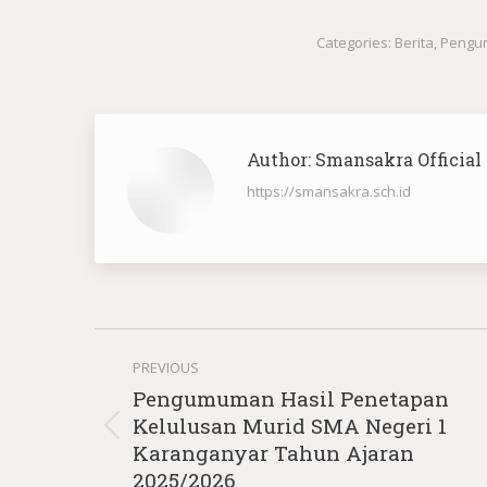
Categories:
Berita
,
Pengu
Author:
Smansakra Official
https://smansakra.sch.id
Post
PREVIOUS
navigation
Pengumuman Hasil Penetapan
Kelulusan Murid SMA Negeri 1
Previous
Karanganyar Tahun Ajaran
post:
2025/2026