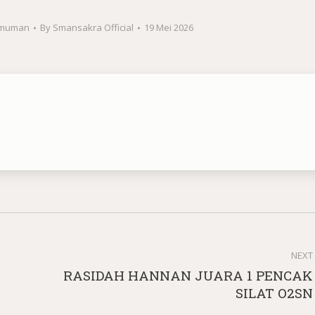
muman
By
Smansakra Official
19 Mei 2026
NEXT
RASIDAH HANNAN JUARA 1 PENCAK
Next
SILAT O2SN
post: