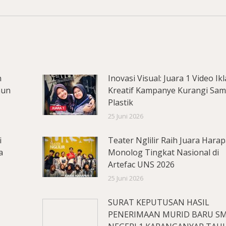
n
Inovasi Visual: Juara 1 Video Ik
hun
Kreatif Kampanye Kurangi Sa
Plastik
25 Juni 2026
i
Teater Nglilir Raih Juara Hara
a
Monolog Tingkat Nasional di
Artefac UNS 2026
25 Juni 2026
SURAT KEPUTUSAN HASIL
PENERIMAAN MURID BARU S