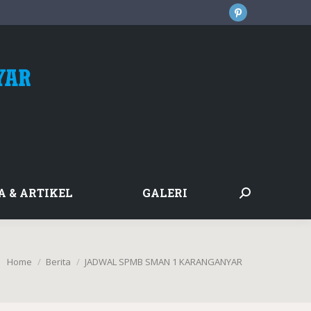
Pinterest
page
opens
in
new
window
A & ARTIKEL
GALERI
Search:
You are here:
Home
Berita
JADWAL SPMB SMAN 1 KARANGANYAR