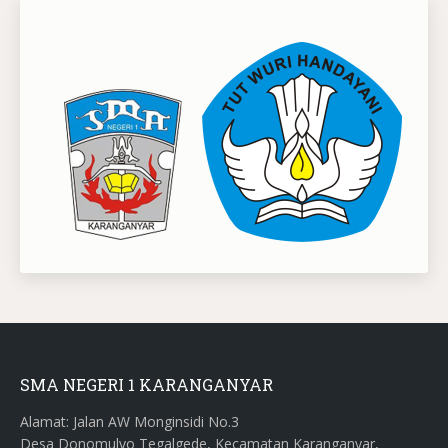
SMA NEGERI 1 KARANGANYAR
Alamat: Jalan AW Monginsidi No.3
Desa Donomulyo Tegalgede, Kecamatan Karanganyar,