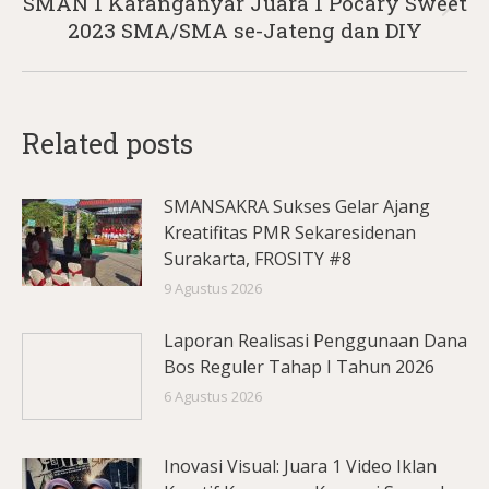
SMAN 1 Karanganyar Juara 1 Pocary Sweet
Next
2023 SMA/SMA se-Jateng dan DIY
post:
Related posts
SMANSAKRA Sukses Gelar Ajang
Kreatifitas PMR Sekaresidenan
Surakarta, FROSITY #8
9 Agustus 2026
Laporan Realisasi Penggunaan Dana
Bos Reguler Tahap I Tahun 2026
6 Agustus 2026
Inovasi Visual: Juara 1 Video Iklan