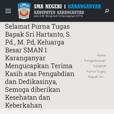
Sear
Selamat Purna Tugas
Bapak Sri Hartanto, S.
Pd., M. Pd, Keluarga
Besar SMAN 1
You are here:
Home
Karanganyar
Pengumuman
Mengucapkan Terima
Selamat
Purna Tugas
Kasih atas Pengabdian
Bapak Sri…
dan Dedikasinya,
Semoga diberikan
Kesehatan dan
Keberkahan