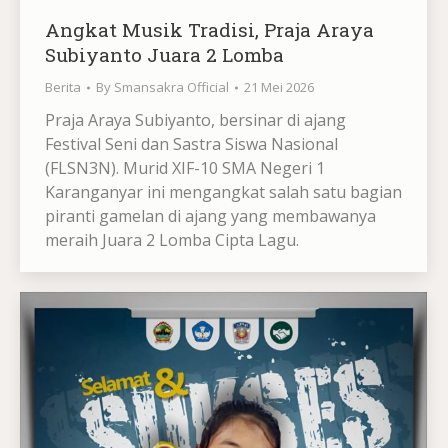
Angkat Musik Tradisi, Praja Araya
Subiyanto Juara 2 Lomba
Berita
By
Smansakra Official
21 Mei 2026
Praja Araya Subiyanto, bersinar di ajang
Festival Seni dan Sastra Siswa Nasional
(FLSN3N). Murid XIF-10 SMA Negeri 1
Karanganyar ini mengangkat salah satu bagian
piranti gamelan di ajang yang membawanya
meraih Juara 2 Lomba Cipta Lagu.