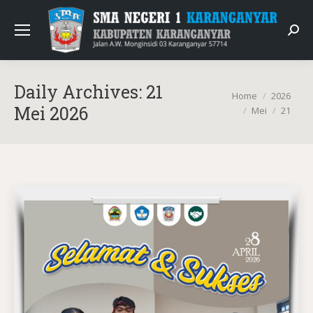
Sear
Daily Archives:
21
You are here:
Home
2026
Mei 2026
Mei
21