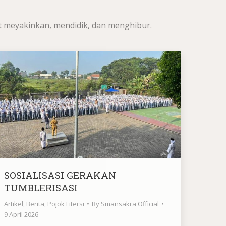
t meyakinkan, mendidik, dan menghibur.
SOSIALISASI GERAKAN
TUMBLERISASI
Artikel
,
Berita
,
Pojok Litersi
By
Smansakra Official
9 April 2026