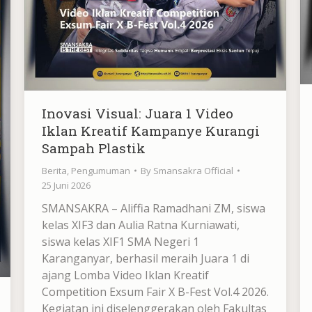
Inovasi Visual: Juara 1 Video
Iklan Kreatif Kampanye Kurangi
Sampah Plastik
Berita
,
Pengumuman
By
Smansakra Official
25 Juni 2026
SMANSAKRA – Aliffia Ramadhani ZM, siswa
kelas XIF3 dan Aulia Ratna Kurniawati,
siswa kelas XIF1 SMA Negeri 1
Karanganyar, berhasil meraih Juara 1 di
ajang Lomba Video Iklan Kreatif
Competition Exsum Fair X B-Fest Vol.4 2026.
Kegiatan ini diselenggerakan oleh Fakultas