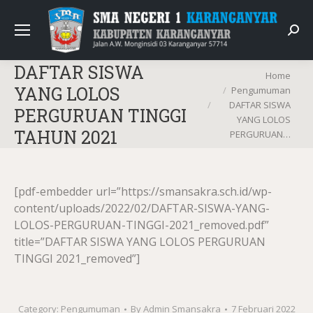
Sear
DAFTAR SISWA
You are here:
Home
YANG LOLOS
Pengumuman
DAFTAR SISWA
PERGURUAN TINGGI
YANG LOLOS
TAHUN 2021
PERGURUAN…
[pdf-embedder url=”https://smansakra.sch.id/wp-
content/uploads/2022/02/DAFTAR-SISWA-YANG-
LOLOS-PERGURUAN-TINGGI-2021_removed.pdf”
title=”DAFTAR SISWA YANG LOLOS PERGURUAN
TINGGI 2021_removed”]
Category:
Pengumuman
By
Admin Smansakra
7 Februari 2022