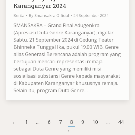
Karanganyar 2024
Berita
By
Smansakra Official
24 September 2024
SMANSAKRA – Grand Final Adugenkra
(Apresiasi Duta Genre Karanganyar), digelar
Sabtu, 21 September 2024 di Gedung Teater
Bhinneka Tunggal Ika, pukul 19.00 WIB. Genre
alias Generasi Berencana adalah program yang
bertujuan mencari representasi remaja
sebagai Duta Genre yang memiliki misi
sosialisasi substansi Genre kepada masyarakat
di Kabupaten Karanganyar khususnya remaja.
Selain itu, program Duta Genre…
←
1
…
6
7
8
9
10
…
44
→