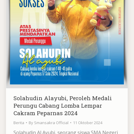
Solahudin Alayubi, Peroleh Medali
Perungu Cabang Lomba Lempar
Cakram Peparnas 2024
Berita
By
Smansakra Official
11 Oktober 2024
Solahudin Al Ayubi, seorang siswa SMA Negeri