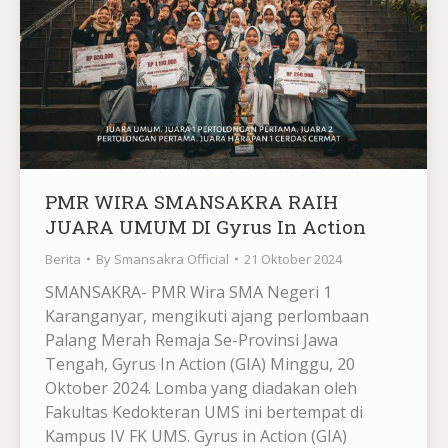
PMR WIRA SMANSAKRA RAIH
JUARA UMUM DI Gyrus In Action
Berita
By
Smansakra Official
21 Oktober 2024
SMANSAKRA- PMR Wira SMA Negeri 1
Karanganyar, mengikuti ajang perlombaan
Palang Merah Remaja Se-Provinsi Jawa
Tengah, Gyrus In Action (GIA) Minggu, 20
Oktober 2024. Lomba yang diadakan oleh
Fakultas Kedokteran UMS ini bertempat di
Kampus IV FK UMS. Gyrus in Action (GIA)