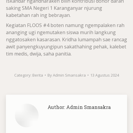
Iskandar ngandharaken bilih kontribusi donor darah
saking SMA Negeri 1 Karanganyar njurung
kabetahan rah ing bebrayan.
Kegiatan FLOOS #4 boten namung ngempalaken rah
ananging ugi ngemutaken siswa murih langkung
nggatosaken kasarasan. Kridha lumampah sae rancag
awit panyengkuyungipun sakathahing pehak, kalebet
tim medis, dwija, saha panitia.
Category:
Berita
By
Admin Smansakra
13 Agustus 2024
Author:
Admin Smansakra