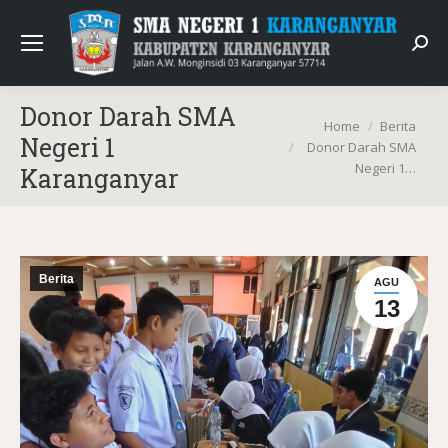
Sear
Donor Darah SMA
You are here:
Home
Berita
Negeri 1
Donor Darah SMA
Negeri 1…
Karanganyar
Berita
AGU
13