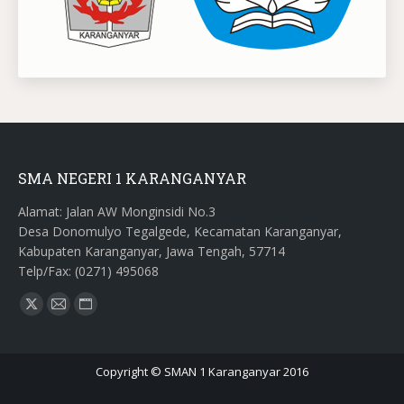
SMA NEGERI 1 KARANGANYAR
Alamat: Jalan AW Monginsidi No.3
Desa Donomulyo Tegalgede, Kecamatan Karanganyar,
Kabupaten Karanganyar, Jawa Tengah, 57714
Telp/Fax: (0271) 495068
Find us on:
X
Mail
Website
page
page
page
opens
opens
opens
Copyright © SMAN 1 Karanganyar 2016
in
in
in