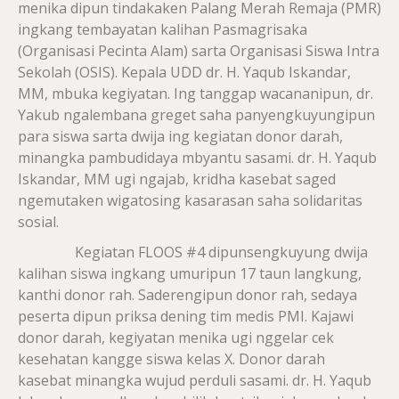
menika dipun tindakaken Palang Merah Remaja (PMR)
ingkang tembayatan kalihan Pasmagrisaka
(Organisasi Pecinta Alam) sarta Organisasi Siswa Intra
Sekolah (OSIS). Kepala UDD dr. H. Yaqub Iskandar,
MM, mbuka kegiyatan. Ing tanggap wacananipun, dr.
Yakub ngalembana greget saha panyengkuyungipun
para siswa sarta dwija ing kegiatan donor darah,
minangka pambudidaya mbyantu sasami. dr. H. Yaqub
Iskandar, MM ugi ngajab, kridha kasebat saged
ngemutaken wigatosing kasarasan saha solidaritas
sosial.
Kegiatan FLOOS #4 dipunsengkuyung dwija
kalihan siswa ingkang umuripun 17 taun langkung,
kanthi donor rah. Saderengipun donor rah, sedaya
peserta dipun priksa dening tim medis PMI. Kajawi
donor darah, kegiyatan menika ugi nggelar cek
kesehatan kangge siswa kelas X. Donor darah
kasebat minangka wujud perduli sasami. dr. H. Yaqub