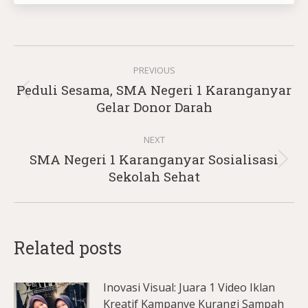
Post
PREVIOUS
navigation
Peduli Sesama, SMA Negeri 1 Karanganyar
Previous
Gelar Donor Darah
post:
NEXT
SMA Negeri 1 Karanganyar Sosialisasi
Next
Sekolah Sehat
post:
Related posts
Inovasi Visual: Juara 1 Video Iklan
Kreatif Kampanye Kurangi Sampah