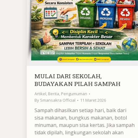
MULAI DARI SEKOLAH,
BUDAYAKAN PILAH SAMPAH
Artikel
,
Berita
,
Pengumuman
By
Smansakra Official
11 Maret 2026
Sampah dihasilkan setiap hari, baik dari
sisa makanan, bungkus makanan, botol
minuman, maupun sisa kertas. Jika sampah
tidak dipilah, lingkungan sekolah akan