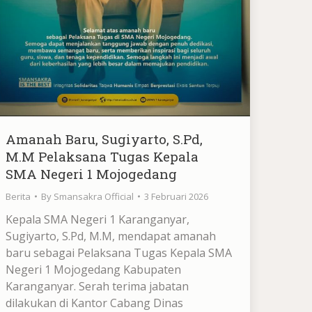
Amanah Baru, Sugiyarto, S.Pd,
M.M Pelaksana Tugas Kepala
SMA Negeri 1 Mojogedang
Berita
By
Smansakra Official
3 Februari 2026
Kepala SMA Negeri 1 Karanganyar,
Sugiyarto, S.Pd, M.M, mendapat amanah
baru sebagai Pelaksana Tugas Kepala SMA
Negeri 1 Mojogedang Kabupaten
Karanganyar. Serah terima jabatan
dilakukan di Kantor Cabang Dinas