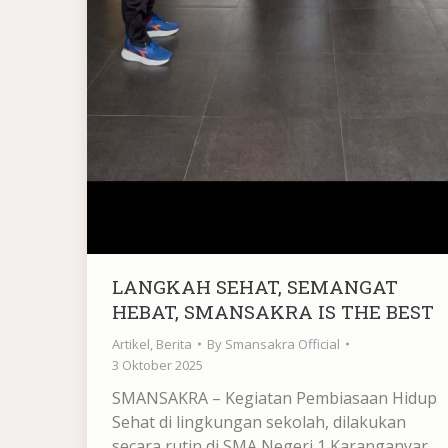
LANGKAH SEHAT, SEMANGAT
HEBAT, SMANSAKRA IS THE BEST
Artikel
,
Berita
By
Smansakra Official
3 Oktober 2025
SMANSAKRA – Kegiatan Pembiasaan Hidup
Sehat di lingkungan sekolah, dilakukan
secara rutin di SMA Negeri 1 Karanganyar.