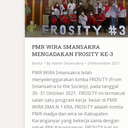
PMR WIRA SMANSAKRA
MENGADAKAN FROSITY KE-3
Berita
By
Admin Smansakra
29 November 2021
PMR WIRA Smansakra telah
menyelenggarakan lomba FROSITY (From
Smansakra to the Society), pada tanggal
30- 31 Oktober 2021. FROSITY ini termasuk
salah satu program kerja besar di PMR
WIRA SMA N 1 KRA. FROSITY adalah lomba
PMR madya dan wira se-Kabupaten
Karanganyar yang bekerja sama dengan
pihak PMI Karanganyar. FROSITY kali ini