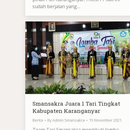
sudah berjalan yang…
Smansakra Juara 1 Tari Tingkat
Kabupaten Karanganyar
Berita
By
Admin Smansakra
15 November 2021
Team Tari Smansakra mengikuti lomba