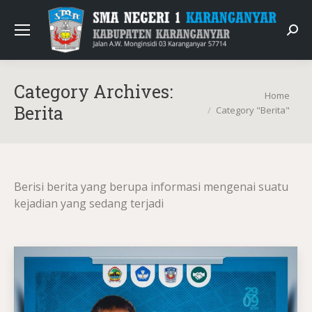
Sear
Category Archives:
You are here:
Home
Berita
Category "Berita"
Berisi berita yang berupa informasi mengenai suatu
kejadian yang sedang terjadi