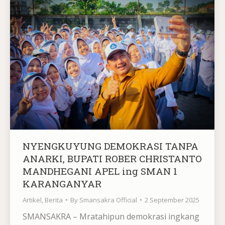
NYENGKUYUNG DEMOKRASI TANPA
ANARKI, BUPATI ROBER CHRISTANTO
MANDHEGANI APEL ing SMAN 1
KARANGANYAR
Artikel
,
Berita
By
Smansakra Official
2 September 2025
SMANSAKRA – Mratahipun demokrasi ingkang