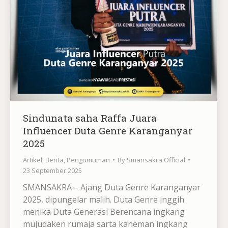
Sindunata saha Raffa Juara
Influencer Duta Genre Karanganyar
2025
Artikel
,
Berita
,
Pengumuman
By
Smansakra Official
23 September 2025
SMANSAKRA – Ajang Duta Genre Karanganyar
2025, dipungelar malih. Duta Genre inggih
menika Duta Generasi Berencana ingkang
mujudaken rumaja sarta kaneman ingkang