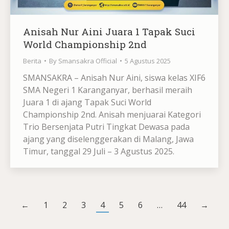
Anisah Nur Aini Juara 1 Tapak Suci
World Championship 2nd
Berita
By
Smansakra Official
5 Agustus 2025
SMANSAKRA – Anisah Nur Aini, siswa kelas XIF6
SMA Negeri 1 Karanganyar, berhasil meraih
Juara 1 di ajang Tapak Suci World
Championship 2nd. Anisah menjuarai Kategori
Trio Bersenjata Putri Tingkat Dewasa pada
ajang yang diselenggerakan di Malang, Jawa
Timur, tanggal 29 Juli – 3 Agustus 2025.
←
1
2
3
4
5
6
…
44
→