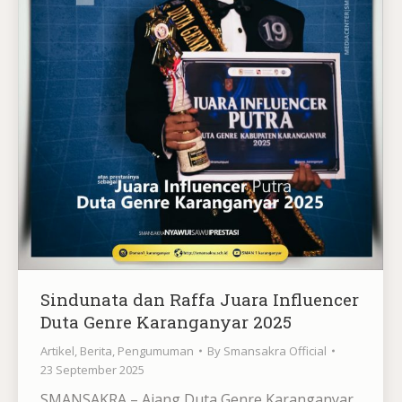
Sindunata dan Raffa Juara Influencer
Duta Genre Karanganyar 2025
Artikel
,
Berita
,
Pengumuman
By
Smansakra Official
23 September 2025
SMANSAKRA – Ajang Duta Genre Karanganyar