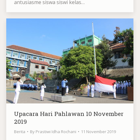
antusiasme siswa siswi kelas…
Upacara Hari Pahlawan 10 November
2019
Berita
By
Prastiwi Idha Rochani
11 November 2019