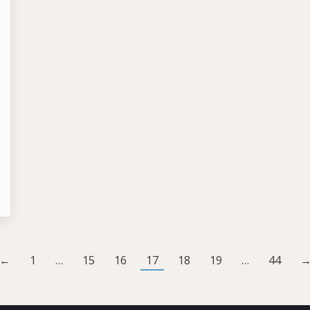
←
1
…
15
16
17
18
19
…
44