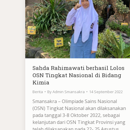
Sahda Rahimawati berhasil Lolos
OSN Tingkat Nasional di Bidang
Kimia
Berita
By
Admin Smansakra
14 September 2022
Smansakra – Olimpiade Sains Nasional
(OSN) Tingkat Nasional akan dilaksanakan
pada tanggal 3-8 Oktober 2022, sebagai
kelanjutan dari OSN Tingkat Provinsi yang
telah dilaksanakan pada 22- 25 Agustus