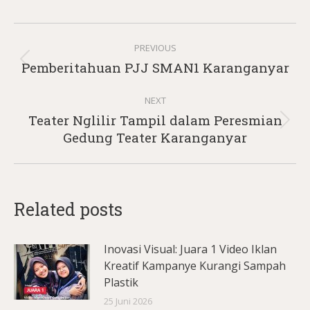
Post
PREVIOUS
navigation
Previous
Pemberitahuan PJJ SMAN1 Karanganyar
post:
NEXT
Teater Nglilir Tampil dalam Peresmian
Next
Gedung Teater Karanganyar
post:
Related posts
Inovasi Visual: Juara 1 Video Iklan
Kreatif Kampanye Kurangi Sampah
Plastik
25 Juni 2026