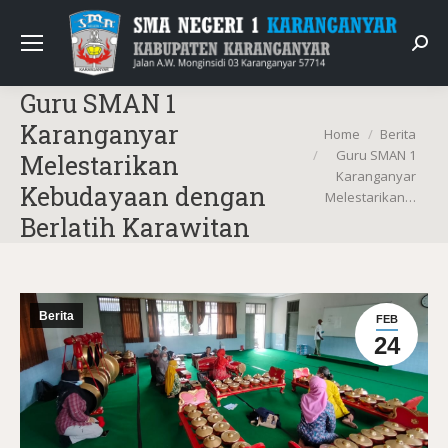
Sear
Guru SMAN 1
Karanganyar
You are here:
Home
Berita
Guru SMAN 1
Melestarikan
Karanganyar
Kebudayaan dengan
Melestarikan…
Berlatih Karawitan
Berita
FEB
24