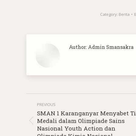
Category:
Berita
Author:
Admin Smansakra
Post
PREVIOUS
navigation
SMAN 1 Karanganyar Menyabet T
Medali dalam Olimpiade Sains
Previous
Nasional Youth Action dan
post:
Olimpiade Kimia Nasional