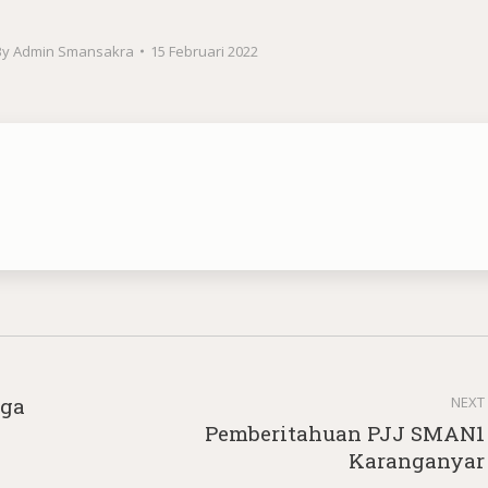
By
Admin Smansakra
15 Februari 2022
iga
NEXT
Pemberitahuan PJJ SMAN1
Next
Karanganyar
post: