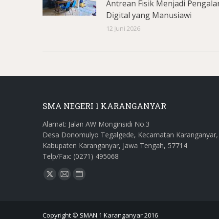
Antrean Fisik Menjadi Pengal
Digital yang Manusiawi
12 Juni 2026
SMA NEGERI 1 KARANGANYAR
Alamat: Jalan AW Monginsidi No.3
Desa Donomulyo Tegalgede, Kecamatan Karanganyar,
Kabupaten Karanganyar, Jawa Tengah, 57714
Telp/Fax: (0271) 495068
Find us on:
X
Mail
Website
page
page
page
opens
opens
opens
Copyright © SMAN 1 Karanganyar 2016
in
in
in