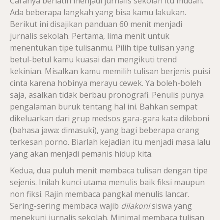
Caranya berlatih menjadi jurnalis sekolah itu mudah.
Ada beberapa langkah yang bisa kamu lakukan.
Berikut ini disajikan panduan 60 menit menjadi
jurnalis sekolah. Pertama, lima menit untuk
menentukan tipe tulisanmu. Pilih tipe tulisan yang
betul-betul kamu kuasai dan mengikuti trend
kekinian. Misalkan kamu memilih tulisan berjenis puisi
cinta karena hobinya merayu cewek. Ya boleh-boleh
saja, asalkan tidak berbau pronografi. Penulis punya
pengalaman buruk tentang hal ini. Bahkan sempat
dikeluarkan dari grup medsos gara-gara kata dileboni
(bahasa jawa: dimasuki), yang bagi beberapa orang
terkesan porno. Biarlah kejadian itu menjadi masa lalu
yang akan menjadi pemanis hidup kita.
Kedua, dua puluh menit membaca tulisan dengan tipe
sejenis. Inilah kunci utama menulis baik fiksi maupun
non fiksi. Rajin membaca pangkal menulis lancar.
Sering-sering membaca wajib
dilakoni
siswa yang
menekuni jurnalis sekolah. Minimal membaca tulisan