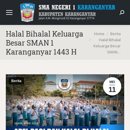
Sear
Halal Bihalal Keluarga
You are here:
Home
Berita
Halal Bihalal
Besar SMAN 1
Keluarga Besar
Karanganyar 1443 H
SMAN…
Berita
MEI
11