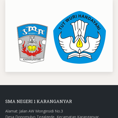
SMA NEGERI 1 KARANGANYAR
Alamat: Jalan AW Monginsidi No.3
Desa Donomulyo Tegalgede, Kecamatan Karanganyar,