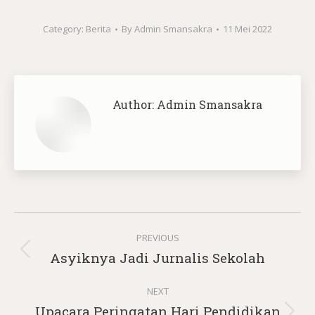
Category:
Berita
By
Admin Smansakra
11 Mei 2022
Author:
Admin Smansakra
Post
PREVIOUS
navigation
Previous
Asyiknya Jadi Jurnalis Sekolah
post:
NEXT
Upacara Peringatan Hari Pendidikan