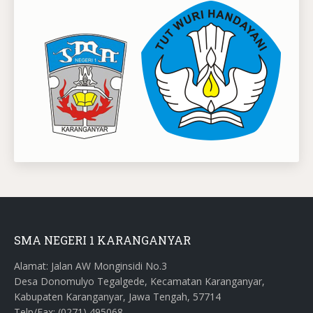
SMA NEGERI 1 KARANGANYAR
Alamat: Jalan AW Monginsidi No.3
Desa Donomulyo Tegalgede, Kecamatan Karanganyar,
Kabupaten Karanganyar, Jawa Tengah, 57714
Telp/Fax: (0271) 495068