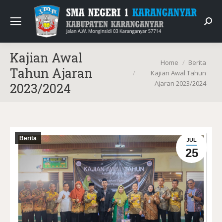
Sear
Kajian Awal
You are here:
Home
Berita
Tahun Ajaran
Kajian Awal Tahun
Ajaran 2023/2024
2023/2024
Berita
JUL
25