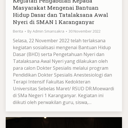
Kegiatan Pengabdian Kepada
Masyarakat Mengenai Bantuan
Hidup Dasar dan Tatalaksana Awal
Nyeri di SMAN 1 Karanganyar
Berita
By
Admin Smansakra
30 November 2022
Selasa, 22 November 2022 telah terlaksana
kegiatan sosialisasi mengenai Bantuan Hidup
Dasar (BHD) serta Pengetahuan Nyeri dan
Tatalaksana Awal Nyeri yang dilakukan oleh
para calon Dokter Spesialis melalui program
Pendidikan Dokter Spesialis Anestesiologi dan
Terapi Intensif Fakultas Kedokteran
Universitas Sebelas Maret/ RSUD DR.Moewardi
di SMa Negeri 1 Karanganyar. Kegiatan ini
diikuti oleh perwakilan guru, siswa,…