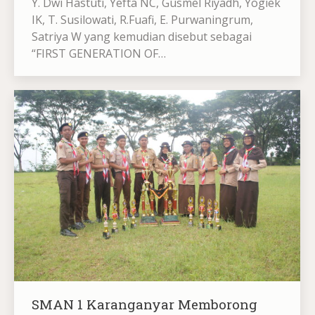
Y. Dwi Hastuti, Yefta NC, Gusmel Riyadh, Yogiek
IK, T. Susilowati, R.Fuafi, E. Purwaningrum,
Satriya W yang kemudian disebut sebagai
“FIRST GENERATION OF…
SMAN 1 Karanganyar Memborong