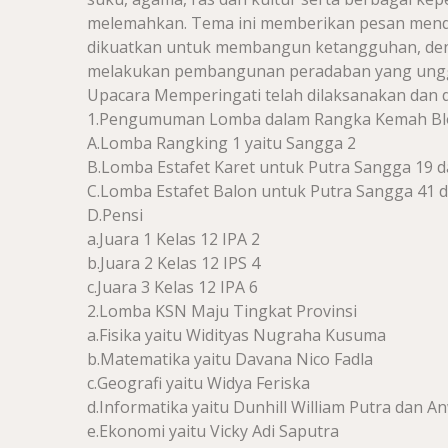
melemahkan. Tema ini memberikan pesan menda
dikuatkan untuk membangun ketangguhan, den
melakukan pembangunan peradaban yang unggul
Upacara Memperingati telah dilaksanakan dan
1.Pengumuman Lomba dalam Rangka Kemah Blo
A.Lomba Rangking 1 yaitu Sangga 2
B.Lomba Estafet Karet untuk Putra Sangga 19 d
C.Lomba Estafet Balon untuk Putra Sangga 41 d
D.Pensi
a.Juara 1 Kelas 12 IPA 2
b.Juara 2 Kelas 12 IPS 4
c.Juara 3 Kelas 12 IPA 6
2.Lomba KSN Maju Tingkat Provinsi
a.Fisika yaitu Widityas Nugraha Kusuma
b.Matematika yaitu Davana Nico Fadla
c.Geografi yaitu Widya Feriska
d.Informatika yaitu Dunhill William Putra dan 
e.Ekonomi yaitu Vicky Adi Saputra