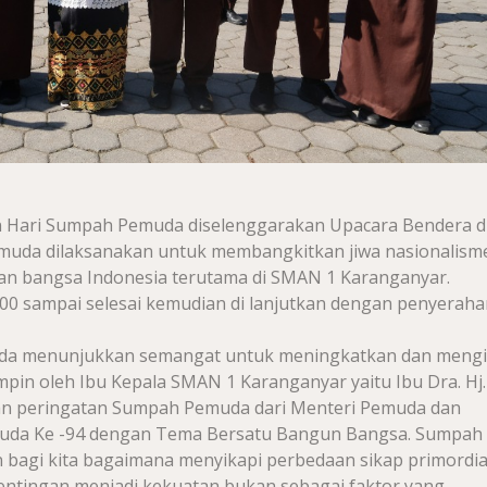
n Hari Sumpah Pemuda diselenggarakan Upacara Bendera d
uda dilaksanakan untuk membangkitkan jiwa nasionalism
an bangsa Indonesia terutama di SMAN 1 Karanganyar.
00 sampai selesai kemudian di lanjutkan dengan penyeraha
da menunjukkan semangat untuk meningkatkan dan mengi
pin oleh Ibu Kepala SMAN 1 Karanganyar yaitu Ibu Dra. Hj.
tan peringatan Sumpah Pemuda dari Menteri Pemuda dan
muda Ke -94 dengan Tema Bersatu Bangun Bangsa. Sumpah
bagi kita bagaimana menyikapi perbedaan sikap primordia
pentingan menjadi kekuatan bukan sebagai faktor yang