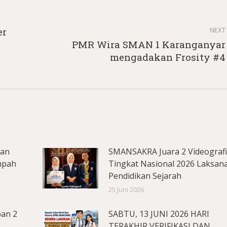
er
NEXT
PMR Wira SMAN 1 Karanganyar
Next
mengadakan Frosity #4
post:
lan
SMANSAKRA Juara 2 Videograf
mpah
Tingkat Nasional 2026 Laksan
Pendidikan Sejarah
25 Juni 2026
pan 2
SABTU, 13 JUNI 2026 HARI
TERAKHIR VERIFIKASI DAN