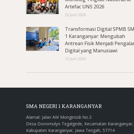
Artefac UNS 2026
25 Juni 2026
Transformasi Digital SPMB S
1 Karanganyar: Mengubah
Antrean Fisik Menjadi Pengal
Digital yang Manusiawi
12 Juni 2026
SMA NEGERI 1 KARANGANYAR
Alamat: Jalan AW Monginsidi No.3
Desa Donomulyo Tegalgede, Kecamatan Karanganyar,
Kabupaten Karanganyar, Jawa Tengah, 57714