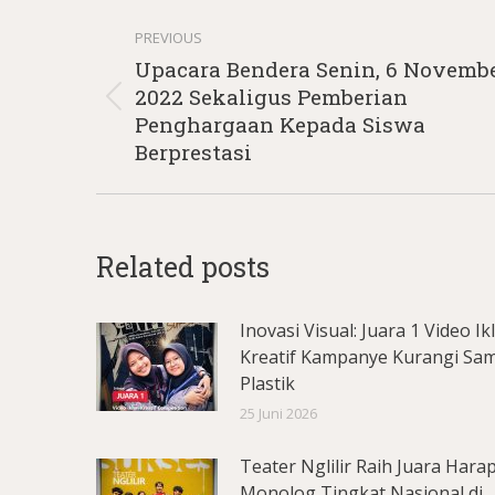
Post
PREVIOUS
navigation
Upacara Bendera Senin, 6 Novemb
2022 Sekaligus Pemberian
Previous
Penghargaan Kepada Siswa
post:
Berprestasi
Related posts
Inovasi Visual: Juara 1 Video Ik
Kreatif Kampanye Kurangi Sa
Plastik
25 Juni 2026
Teater Nglilir Raih Juara Hara
Monolog Tingkat Nasional di