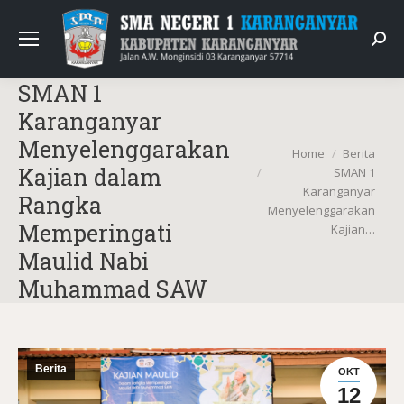
Sear
SMAN 1
Karanganyar
Menyelenggarakan
You are here:
Home
Berita
Kajian dalam
SMAN 1
Karanganyar
Rangka
Menyelenggarakan
Memperingati
Kajian…
Maulid Nabi
Muhammad SAW
Berita
OKT
12