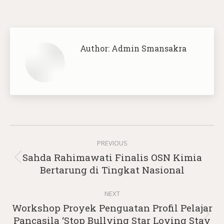
Author:
Admin Smansakra
Post
PREVIOUS
navigation
Sahda Rahimawati Finalis OSN Kimia
Previous
Bertarung di Tingkat Nasional
post:
NEXT
Workshop Proyek Penguatan Profil Pelajar
Next
Pancasila ‘Stop Bullying Star Loving Stay