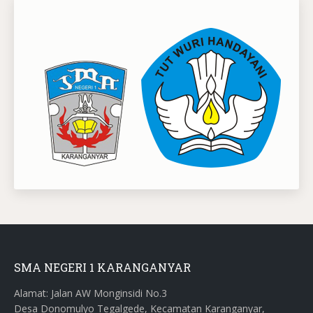
SMA NEGERI 1 KARANGANYAR
Alamat: Jalan AW Monginsidi No.3
Desa Donomulyo Tegalgede, Kecamatan Karanganyar,