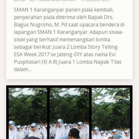
SMAN 1 Karanganyar panen piala kembali,
penyerahan piala diterima oleh Bapak Drs.
Bagus Nugroho, M. Pd saat upacara bendera di
lapangan SMAN 1 Karanganyar. Adapun siswa-
siswi yang berhasil memenangkan lomba
sebagai berikut: Juara 2 Lomba Story Telling
ESA Week 2017 se Jateng-DIY atas nama Evi
Puspitasari (XI A 8) Juara 1 Lomba Napak Tilas
dalam…