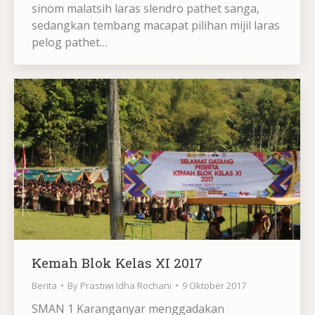
sinom malatsih laras slendro pathet sanga,
sedangkan tembang macapat pilihan mijil laras
pelog pathet…
Kemah Blok Kelas XI 2017
Berita
By
Prastiwi Idha Rochani
9 Oktober 2017
SMAN 1 Karanganyar menggadakan